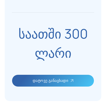
საათში 300
ლარი
ᲓᲐᲢᲝᲕᲔ ᲒᲐᲜᲐᲪᲮᲐᲓᲘ