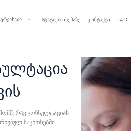
ᲡᲔᲠᲕᲘᲡᲔᲑᲘ
ᲡᲢᲐᲢᲘᲔᲑᲘ ᲗᲔᲛᲐᲖᲔ
ᲙᲝᲜᲢᲐᲥᲢᲘ
FAQ
სულტაცია
ვის
ამომწურავ კონსულტაციას
რიებულ საკითხებში.