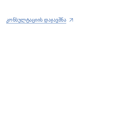
ᲙᲝᲜᲡᲣᲚᲢᲐᲪᲘᲘᲡ ᲓᲐᲯᲐᲕᲨᲜᲐ