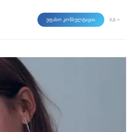
KA
ᲣᲤᲐᲡᲝ ᲙᲝᲜᲡᲣᲚᲢᲐᲪᲘᲐ